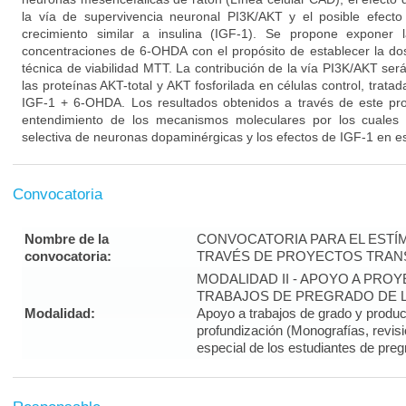
la vía de supervivencia neuronal PI3K/AKT y el posible efecto
crecimiento similar a insulina (IGF-1). Se propone exponer 
concentraciones de 6-OHDA con el propósito de establecer la dos
técnica de viabilidad MTT. La contribución de la vía PI3K/AKT se
las proteínas AKT-total y AKT fosforilada en células control, trat
IGF-1 + 6-OHDA. Los resultados obtenidos a través de este pro
entendimiento de los mecanismos moleculares por los cuales
selectiva de neuronas dopaminérgicas y los efectos de IGF-1 en es
Convocatoria
Nombre de la
CONVOCATORIA PARA EL ESTÍM
convocatoria:
TRAVÉS DE PROYECTOS TRANS
MODALIDAD II - APOYO A PR
TRABAJOS DE PREGRADO DE LA
Modalidad:
Apoyo a trabajos de grado y produ
profundización (Monografías, revisi
especial de los estudiantes de preg