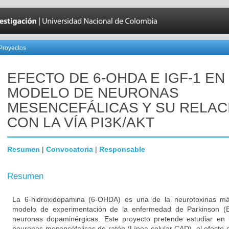
Proyectos
EFECTO DE 6-OHDA E IGF-1 EN
MODELO DE NEURONAS
MESENCEFÁLICAS Y SU RELAC
CON LA VÍA PI3K/AKT
Resumen
|
Convocatoria
|
Responsable
Resumen
La 6-hidroxidopamina (6-OHDA) es una de la neurotoxinas 
modelo de experimentación de la enfermedad de Parkinson (E
neuronas dopaminérgicas. Este proyecto pretende estudiar en 
neuronas mesencéfalicas de ratón (Línea celular CAD), el efecto 