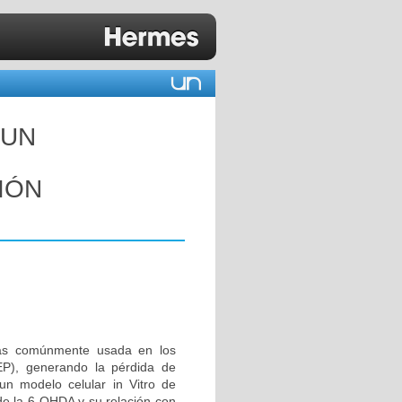
 UN
IÓN
más comúnmente usada en los
P), generando la pérdida de
un modelo celular in Vitro de
de la 6-OHDA y su relación con