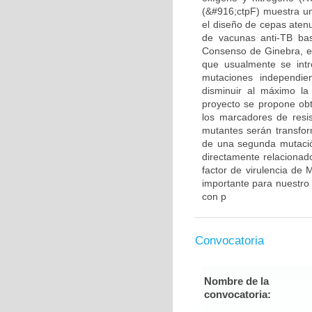
(&#916;ctpF) muestra un
el diseño de cepas atenu
de vacunas anti-TB bas
Consenso de Ginebra, en
que usualmente se int
mutaciones independien
disminuir al máximo la 
proyecto se propone obt
los marcadores de resis
mutantes serán transfor
de una segunda mutaci
directamente relacionado
factor de virulencia de 
importante para nuestro
con p
Convocatoria
Nombre de la
convocatoria: