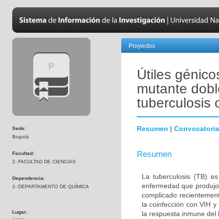
Proyectos
Útiles génico
mutante dobl
tuberculosis 
Resumen
|
Convocatoria
Sede:
Bogotá
Resumen
Facultad:
2- FACULTAD DE CIENCIAS
La tuberculosis (TB) e
Dependencia:
enfermedad que produjo 
2- DEPARTAMENTO DE QUÍMICA
complicado recientement
la coinfección con VIH y
Lugar:
la respuesta inmune del 