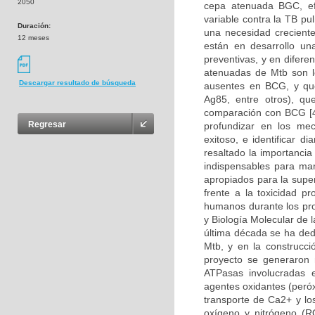
2050
cepa atenuada BGC, ef
variable contra la TB pu
Duración:
una necesidad creciente
12 meses
están en desarrollo un
preventivas, y en difere
atenuadas de Mtb son l
Descargar resultado de búsqueda
ausentes en BCG, y qu
Ag85, entre otros), q
comparación con BCG [4
Regresar
profundizar en los mec
exitoso, e identificar 
resaltado la importanci
indispensables para man
apropiados para la supe
frente a la toxicidad p
humanos durante los pro
y Biología Molecular de 
última década se ha ded
Mtb, y en la construcc
proyecto se generaron 
ATPasas involucradas e
agentes oxidantes (peróx
transporte de Ca2+ y lo
oxígeno y nitrógeno (