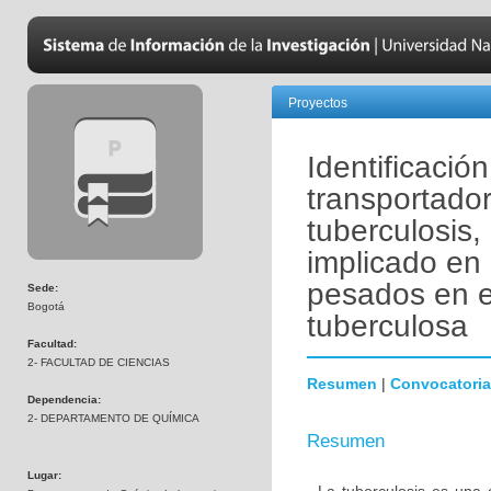
Proyectos
Identificación
transportado
tuberculosis
implicado en 
pesados en e
Sede:
Bogotá
tuberculosa
Facultad:
2- FACULTAD DE CIENCIAS
Resumen
|
Convocatoria
Dependencia:
2- DEPARTAMENTO DE QUÍMICA
Resumen
Lugar: