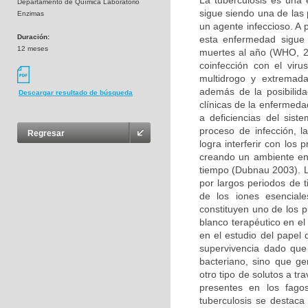
La tuberculosis es una
Departamento de Química Laboratorio
sigue siendo una de las
Enzimas
un agente infeccioso. A 
Duración:
esta enfermedad sigue
12 meses
muertes al año (WHO, 20
coinfección con el vir
multidrogo y extremada
además de la posibilida
Descargar resultado de búsqueda
clínicas de la enfermed
a deficiencias del sis
proceso de infección, 
Regresar
logra interferir con lo
creando un ambiente en 
tiempo (Dubnau 2003). L
por largos periodos de 
de los iones esencial
constituyen uno de los p
blanco terapéutico en e
en el estudio del papel
supervivencia dado que
bacteriano, sino que ge
otro tipo de solutos a t
presentes en los fag
tuberculosis se destaca