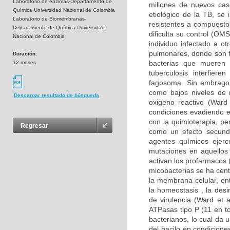
Laboratorio de enzimas-Departamento de
millones de nuevos cas
Química Universidad Nacional de Colombia
etiológico de la TB, se
Laboratorio de Biomembranas-
resistentes a compuesto
Departamento de Química Universidad
dificulta su control (O
Nacional de Colombia
individuo infectado a ot
pulmonares, donde son f
Duración:
bacterias que mueren 
12 meses
tuberculosis interfier
fagosoma. Sin embrago,
como bajos niveles de n
Descargar resultado de búsqueda
oxigeno reactivo (Ward
condiciones evadiendo e
con la quimioterapia, pe
Regresar
como un efecto secunda
agentes químicos ejerc
mutaciones en aquellos
activan los profarmacos 
micobacterias se ha cent
la membrana celular, en
la homeostasis , la des
de virulencia (Ward et
ATPasas tipo P (11 en to
bacterianos, lo cual da 
del bacilo en condicion