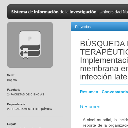
Proyectos
BÚSQUEDA 
TERAPÉUTI
Implementaci
membrana en l
infección lat
Sede:
Bogotá
Facultad:
Resumen
|
Convocatoria
2- FACULTAD DE CIENCIAS
Dependencia:
Resumen
2- DEPARTAMENTO DE QUÍMICA
A nivel mundial, la inc
Lugar:
reporte de la organizac