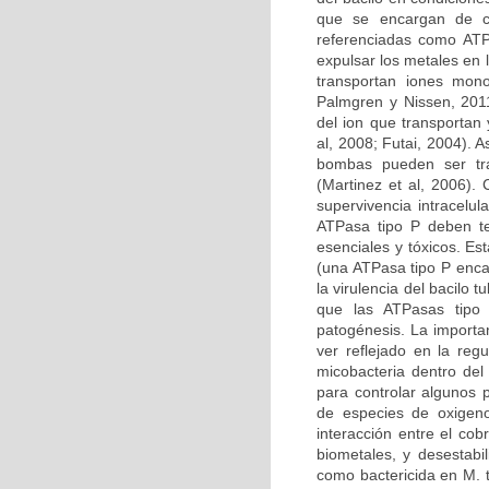
que se encargan de ca
referenciadas como ATPa
expulsar los metales en 
transportan iones mon
Palmgren y Nissen, 201
del ion que transportan
al, 2008; Futai, 2004).
bombas pueden ser tra
(Martinez et al, 2006).
supervivencia intracelul
ATPasa tipo P deben te
esenciales y tóxicos. Es
(una ATPasa tipo P enca
la virulencia del bacilo
que las ATPasas tipo
patogénesis. La importa
ver reflejado en la reg
micobacteria dentro del
para controlar algunos 
de especies de oxigeno 
interacción entre el cob
biometales, y desestab
como bactericida en M. t