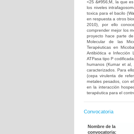
<25 &#956;M, la que es
los niveles intrafagoso
toxica para el bacilo (W
en respuesta a otros bio
2010), por ello conoc
comprender mejor los me
proyecto hace parte de
Molecular de las Mic
Terapéuticas en Micoba
Antibiótica e Infecció
ATPasa tipo P codificada
humanos (Kumar et al, 2
caracterizados. Para ell
(cepa virulenta de refe
metales pesados, con el
en la interacción hosp
terapéutica para el contr
Convocatoria
Nombre de la
convocatoria: