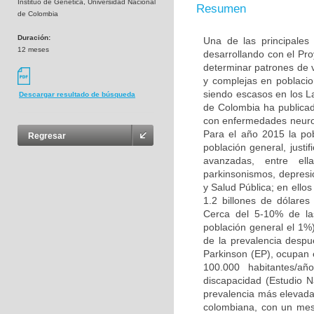
Instituo de Genética, Universidad Nacional
Resumen
de Colombia
Duración:
Una de las principales
12 meses
desarrollando con el Pr
determinar patrones de
y complejas en poblacio
siendo escasos en los L
Descargar resultado de búsqueda
de Colombia ha publicad
con enfermedades neuro
Para el año 2015 la po
Regresar
población general, justi
avanzadas, entre ell
parkinsonismos, depresió
y Salud Pública; en ello
1.2 billones de dólare
Cerca del 5-10% de la
población general el 1%
de la prevalencia desp
Parkinson (EP), ocupan 
100.000 habitantes/añ
discapacidad (Estudio 
prevalencia más elevada 
colombiana, con un mest