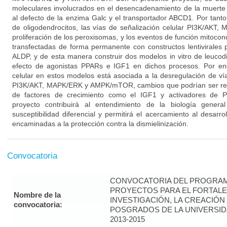
moleculares involucrados en el desencadenamiento de la muerte 
al defecto de la enzima Galc y el transportador ABCD1. Por tanto
de oligodendrocitos, las vías de señalización celular PI3K/AK
proliferación de los peroxisomas, y los eventos de función mitocond
transfectadas de forma permanente con constructos lentivirales p
ALDP, y de esta manera construir dos modelos in vitro de leucodi
efecto de agonistas PPARs e IGF1 en dichos procesos. Por e
celular en estos modelos está asociada a la desregulación de ví
PI3K/AKT, MAPK/ERK y AMPK/mTOR, cambios que podrían ser rever
de factores de crecimiento como el IGF1 y activadores de P
proyecto contribuirá al entendimiento de la biología general
susceptibilidad diferencial y permitirá el acercamiento al desarrol
encaminadas a la protección contra la dismielinización.
Convocatoria
CONVOCATORIA DEL PROGRAM
PROYECTOS PARA EL FORTALE
Nombre de la
INVESTIGACIÓN, LA CREACIÓN
convocatoria:
POSGRADOS DE LA UNIVERSID
2013-2015