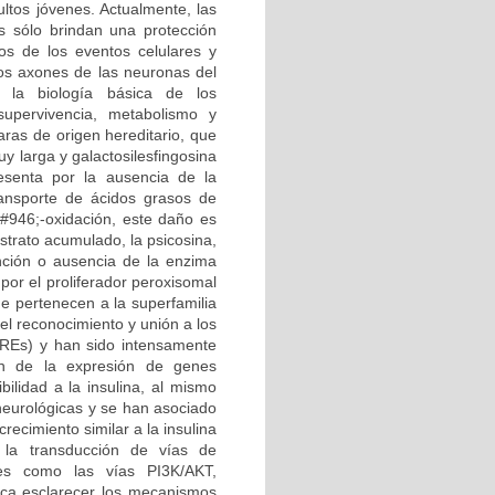
ltos jóvenes. Actualmente, las
s sólo brindan una protección
os de los eventos celulares y
los axones de las neuronas del
 la biología básica de los
supervivencia, metabolismo y
aras de origen hereditario, que
y larga y galactosilesfingosina
esenta por la ausencia de la
ransporte de ácidos grasos de
&#946;-oxidación, este daño es
trato acumulado, la psicosina,
nción o ausencia de la enzima
por el proliferador peroxisomal
ue pertenecen a la superfamilia
el reconocimiento y unión a los
REs) y han sido intensamente
ón de la expresión de genes
ilidad a la insulina, al mismo
 neurológicas y se han asociado
crecimiento similar a la insulina
en la transducción de vías de
ales como las vías PI3K/AKT,
a esclarecer los mecanismos