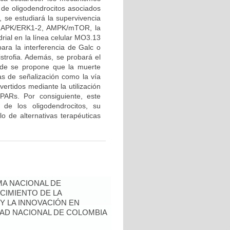
de oligodendrocitos asociados
, se estudiará la supervivencia
T, MAPK/ERK1-2, AMPK/mTOR, la
rial en la línea celular MO3.13
ara la interferencia de Galc o
strofia. Además, se probará el
nde se propone que la muerte
as de señalización como la vía
tidos mediante la utilización
PARs. Por consiguiente, este
 de los oligodendrocitos, su
lo de alternativas terapéuticas
A NACIONAL DE
CIMIENTO DE LA
 Y LA INNOVACIÓN EN
AD NACIONAL DE COLOMBIA