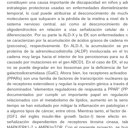
constituyen una causa importante de discapacidad en niños y adu
estrategias protectoras usadas en enfermedades dismielinizante
temporal, lo cual puede atribuirse al desconocimiento de much
moleculares que subyacen a la pérdida de la mielina a nivel de 
sistema nervioso central, así como al desconocimiento de
oligodendrocitos en relación a vías señalización celular de 
diferenciación. Por su parte la ALD-X y la EK son enfermedades r
se caracterizan por la acumulación de ácidos grasos de cadena mu
(psicosina), respectivamente. En ALD-X, la acumulación se pr
proteína de la adrenoleucodistrofia (ALDP) involucrada en el t
cadena muy larga hacia el interior de los peroxisomas para su 
causado por mutaciones en el gen ABCD1. En el caso de EK, el sus
no se puede degradar en los lisosomas por la deficiencia de fu
galactosilceramidasa (GalC). Ahora bien, los receptores activados 
(PPARs) son una familia de factores de transcripción nucleares q
de receptores esteroideos y regulan la expresión génica a través d
denominados "elementos reguladores de respuesta a PPAR" (PP
documentados por cumplir un importante papel en regulaci
relacionados con el metabolismo de lípidos, aumento en la sensib
tiempo se han estudiado por mitigar la inflamación en patologías
a algunos tipos de cáncer, entre otros. Mientras tanto, el factor de 
(IGF1 del inglés insulin-like growth factor-I) tiene efecto 
señalización dependientes de receptores tirosina cinasa, t
MAPK/ERK1-2 y AMPK/mTOR. Con el presente proyecto, se busc