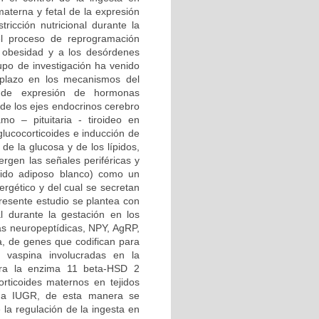
 materna y fetal de la expresión
ricción nutricional durante la
el proceso de reprogramación
a obesidad y a los desórdenes
rupo de investigación ha venido
o plazo en los mecanismos del
s de expresión de hormonas
 de los ejes endocrinos cerebro
amo – pituitaria - tiroideo en
glucocorticoides e inducción de
de la glucosa y de los lípidos,
gen las señales periféricas y
ejido adiposo blanco) como un
rgético y del cual se secretan
presente estudio se plantea con
al durante la gestación en los
as neuropeptídicas, NPY, AgRP,
a, de genes que codifican para
 y vaspina involucradas en la
para la enzima 11 beta-HSD 2
orticoides maternos en tejidos
o a IUGR, de esta manera se
 la regulación de la ingesta en