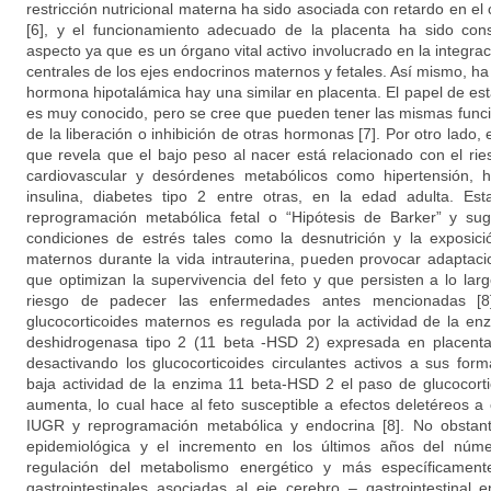
restricción nutricional materna ha sido asociada con retardo en el 
[6], y el funcionamiento adecuado de la placenta ha sido con
aspecto ya que es un órgano vital activo involucrado en la integrac
centrales de los ejes endocrinos maternos y fetales. Así mismo, 
hormona hipotalámica hay una similar en placenta. El papel de es
es muy conocido, pero se cree que pueden tener las mismas funci
de la liberación o inhibición de otras hormonas [7]. Por otro lado,
que revela que el bajo peso al nacer está relacionado con el ri
cardiovascular y desórdenes metabólicos como hipertensión, hip
insulina, diabetes tipo 2 entre otras, en la edad adulta. E
reprogramación metabólica fetal o “Hipótesis de Barker” y su
condiciones de estrés tales como la desnutrición y la exposició
maternos durante la vida intrauterina, pueden provocar adaptacio
que optimizan la supervivencia del feto y que persisten a lo lar
riesgo de padecer las enfermedades antes mencionadas [8]
glucocorticoides maternos es regulada por la actividad de la enz
deshidrogenasa tipo 2 (11 beta -HSD 2) expresada en placenta
desactivando los glucocorticoides circulantes activos a sus fo
baja actividad de la enzima 11 beta-HSD 2 el paso de glucocortic
aumenta, lo cual hace al feto susceptible a efectos deletéreos a
IUGR y reprogramación metabólica y endocrina [8]. No obstant
epidemiológica y el incremento en los últimos años del núm
regulación del metabolismo energético y más específicamen
gastrointestinales asociadas al eje cerebro – gastrointestinal 