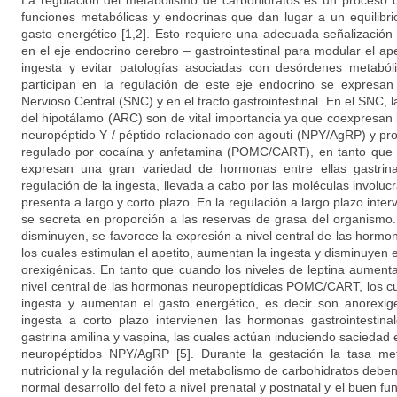
La regulación del metabolismo de carbohidratos es un proceso
funciones metabólicas y endocrinas que dan lugar a un equilibrio
gasto energético [1,2]. Esto requiere una adecuada señalización
en el eje endocrino cerebro – gastrointestinal para modular el ap
ingesta y evitar patologías asociadas con desórdenes metaból
participan en la regulación de este eje endocrino se expresan
Nervioso Central (SNC) y en el tracto gastrointestinal. En el SNC, 
del hipotálamo (ARC) son de vital importancia ya que coexpresan
neuropéptido Y / péptido relacionado con agouti (NPY/AgRP) y pro 
regulado por cocaína y anfetamina (POMC/CART), en tanto que en
expresan una gran variedad de hormonas entre ellas gastrina,
regulación de la ingesta, llevada a cabo por las moléculas involuc
presenta a largo y corto plazo. En la regulación a largo plazo inter
se secreta en proporción a las reservas de grasa del organismo.
disminuyen, se favorece la expresión a nivel central de las hor
los cuales estimulan el apetito, aumentan la ingesta y disminuyen e
orexigénicas. En tanto que cuando los niveles de leptina aumen
nivel central de las hormonas neuropeptídicas POMC/CART, los cua
ingesta y aumentan el gasto energético, es decir son anorexigé
ingesta a corto plazo intervienen las hormonas gastrointestina
gastrina amilina y vaspina, las cuales actúan induciendo saciedad e
neuropéptidos NPY/AgRP [5]. Durante la gestación la tasa me
nutricional y la regulación del metabolismo de carbohidratos deben
normal desarrollo del feto a nivel prenatal y postnatal y el buen f