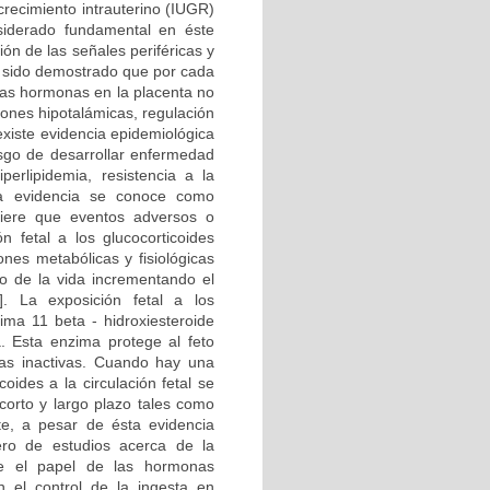
crecimiento intrauterino (IUGR)
siderado fundamental en éste
ión de las señales periféricas y
ha sido demostrado que por cada
tas hormonas en la placenta no
ones hipotalámicas, regulación
 existe evidencia epidemiológica
esgo de desarrollar enfermedad
erlipidemia, resistencia a la
sta evidencia se conoce como
giere que eventos adversos o
n fetal a los glucocorticoides
nes metabólicas y fisiológicas
go de la vida incrementando el
. La exposición fetal a los
ima 11 beta - hidroxiesteroide
. Esta enzima protege al feto
rmas inactivas. Cuando hay una
oides a la circulación fetal se
 corto y largo plazo tales como
e, a pesar de ésta evidencia
ero de estudios acerca de la
te el papel de las hormonas
en el control de la ingesta en