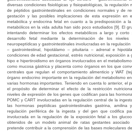
diversas condiciones fisiológicas y fisiopatológicas, la regulación
de péptidos gastrointestinales en condiciones normales y de rest
gestación y las posibles implicaciones de esta expresión en 
metabólica y endocrina fetal en cuanto a la predisposición a l
metabólicos en la vida adulta han sido poco estudiados [9]. El g
intentando determinar los efectos metabólicos a largo y cort
desarrollo fetal mediante la determinación de los nivele
neuropeptídicas y gastrointestinales involucradas en la regulación
– gastrointestinal, hipotálamo – pituitaria – adrenal e hipotál
condiciones de edad gestacional, estrés nutricional, exposición a 
hipo e hipertiroidismo en órganos involucrados en el metabolismo 
como mucosa gástrica y placenta como órganos en los que conver
centrales que regulan el comportamiento alimenticio y WAT (t
órgano endocrino importante en la regulación del metabolismo ene
varias hormonas importantes. Teniendo en cuenta lo anterior, el 
el propósito de determinar el efecto de la restricción nutricion
niveles de expresión de los genes que codifican para las hormon
POMC y CART involucradas en la regulación central de la ingest
las hormonas peptídicas gastrointestinales gastrina, amilina
regulación periférica de la ingesta y del gen que codifica 
involucrada en la regulación de la exposición fetal a los glucoc
obtenidos de un modelo animal de ratas gestantes asociad
pretende contribuir a la comprensión de las bases moleculares de