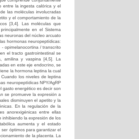
 que comprende conjuntamente
 entre la ingesta calórica y el
 de las moléculas involucradas
etito y el comportamiento de la
icos [3,4]. Las moléculas que
 principalmente en el Sistema
las neuronas del núcleo arcuato
 las hormonas neuropeptídicas:
- opimelanocortina / transcrito
 el tracto gastrointestinal se
 amilina y vaspina [4,5]. La
radas en este eje endocrino, se
viene la hormona leptina la cual
 Cuando los niveles de leptina
monas neuropeptídicas NPY/AgRP
l gasto energético es decir son
tan se promueve la expresión a
les disminuyen el apetito y la
nicas. En la regulación de la
les anorexigénicas entre ellas
 inhibiendo la expresión de los
tabólica aumenta y el estado
 ser óptimos para garantizar el
uncionamiento de la placenta. La