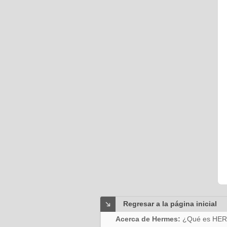
Regresar a la página inicial
Acerca de Hermes:
¿Qué es HE