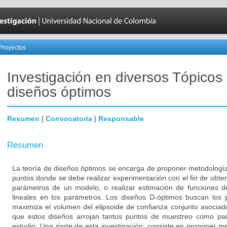
Proyectos
Investigación en diversos Tópicos
diseños óptimos
Resumen
|
Convocatoria
|
Responsable
Resumen
La teoría de diseños óptimos se encarga de proponer metodología
puntos donde se debe realizar experimentación con el fin de obte
parámetros de un modelo, o realizar estimación de funciones de
lineales en los parámetros. Los diseños D-óptimos buscan los
maximiza el volumen del elipsoide de confianza conjunto asocia
que estos diseños arrojan tantos puntos de muestreo como par
estudio. Una parte de esta investigación, consiste en proponer m