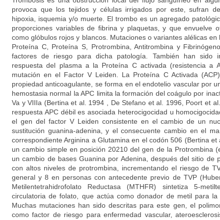
Trombosis es una obstrucción local del flujo sanguíneo en algú
provoca que los tejidos y células irrigados por este, sufran d
hipoxia, isquemia y/o muerte. El trombo es un agregado patológ
proporciones variables de fibrina y plaquetas, y que envuelve
como glóbulos rojos y blancos. Mutaciones o variantes alélicas en 
Proteína C, Proteína S, Protrombina, Antitrombina y Fibrinóge
factores de riesgo para dicha patología. También han sido i
respuesta del plasma a la Proteína C activada (resistencia a
mutación en el Factor V Leiden. La Proteína C Activada (ACP)
propiedad anticoagulante, se forma en el endotelio vascular por un
hemostasia normal la APC limita la formación del coágulo por inacti
Va y VIIIa (Bertina et al. 1994 , De Stefano et al. 1996, Poort et a
respuesta APC débil es asociada heterocigocidad u homocigocida
el gen del factor V Leiden consistente en el cambio de un nuc
sustitución guanina-adenina, y el consecuente cambio en el ma
correspondiente Arginina a Glutamina en el codón 506 (Bertina et a
un cambio simple en posición 20210 del gen de la Protrombina (en
un cambio de bases Guanina por Adenina, después del sitio de p
con altos niveles de protrombina, incrementando el riesgo de T
general y 8 en personas con antecedente previo de TVP (Huber
Metilentetrahidrofolato Reductasa (MTHFR) sintetiza 5-metilt
circulatoria de folato, que actúa como donador de metil para la
Muchas mutaciones han sido descritas para este gen, el polimo
como factor de riesgo para enfermedad vascular, ateroesclerosi