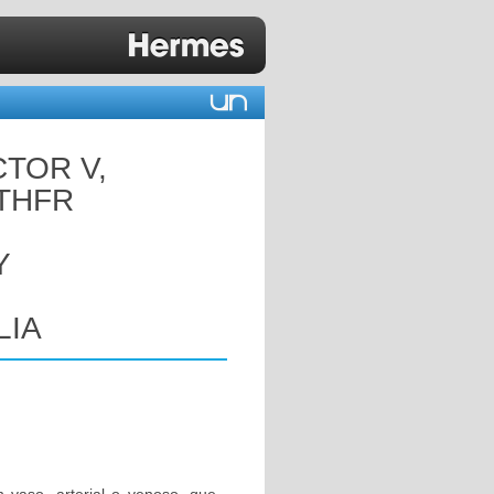
CTOR V,
MTHFR
Y
LIA