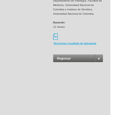
Departamento de Patología, Facultad de
Medicina, Universidad Nacional de
Colombia e Instituto de Genética,
Universidad Nacional de Colombia.
Duración:
12 meses
Descargar resultado de búsqueda
Regresar