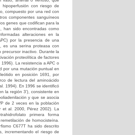
n vaso, arterial o venoso, que
e hipoperfusión con riesgo de
ico, compuesto por una red con
 otros componentes sanguíneos
los genes que codifican para la
no, han sido encontradas como
nformadas alteraciones en la
 APC) por la presencia de una
, es una serina proteasa con
 precursor inactivo. Durante la
vación proteolítica de factores
l. 1996). La resistencia a APC o
d por una mutación puntual en
leótido en posición 1691, por
rco de lectura del aminoácido
l. 1994). En 1996 se identificó
 la región 3’), consistente en
oliadenilación y que se asocia
VP de 2 veces en la población
 et al. 2000, Pérez 2002). La
etrahidrofolato primera forma
 remetilación de homocisteína.
rfismo C677T ha sido descrito
s, incrementando el riesgo de