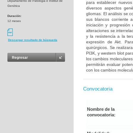
Departamento de Patologia e Institut de
para establecer nuevos
Genètica
diversos aspectos gené
gliomas. El análisis se 
Duración:
sus blancos corriente 
12 meses
iniciación y progresió
alteraciones se interrel
y la resistencia a la t
Descargar resultado de búsqueda
expresión de Akt. Para
quirúrgicos. Se realiza
PI3K, y western blot par
Regresar
los cambios moleculares 
permitirán evaluar poten
con los cambios molecul
Convocatoria
Nombre de la
convocatoria: