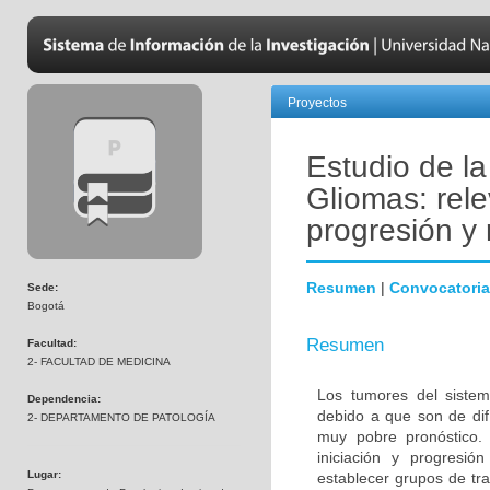
Proyectos
Estudio de l
Gliomas: rele
progresión y 
Resumen
|
Convocatoria
Sede:
Bogotá
Resumen
Facultad:
2- FACULTAD DE MEDICINA
Los tumores del sistem
Dependencia:
debido a que son de difí
2- DEPARTAMENTO DE PATOLOGÍA
muy pobre pronóstico. 
iniciación y progresió
Lugar:
establecer grupos de tra