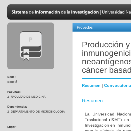
Proyectos
Producción y 
inmunogenic
neoantígenos
cáncer basad
Sede:
Bogotá
Resumen
|
Convocatoria
Facultad:
2- FACULTAD DE MEDICINA
Resumen
Dependencia:
2- DEPARTAMENTO DE MICROBIOLOGÍA
La Universidad Nacion
Traslacional (I&MT) en
Investigación en Inmuno
Lugar:
para la síntesis de n