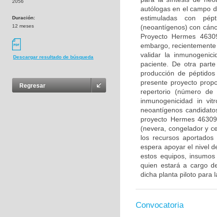
2056
autólogas en el campo d
estimuladas con pép
Duración:
12 meses
(neoantígenos) con cánc
Proyecto Hermes 46309
embargo, recientemente 
validar la inmunogenic
Descargar resultado de búsqueda
paciente. De otra parte
producción de péptidos 
presente proyecto propo
Regresar
repertorio (número de 
inmunogenicidad in vitr
neoantígenos candidatos
proyecto Hermes 46309.
(nevera, congelador y ce
los recursos aportados
espera apoyar el nivel d
estos equipos, insumos
quien estará a cargo de
dicha planta piloto para 
Convocatoria