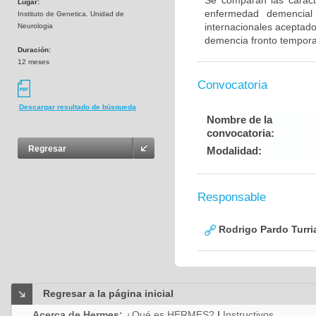
Se comparan las caracte
Lugar:
enfermedad demencial 
Instituto de Genetica. Unidad de
internacionales aceptad
Neurologia
demencia fronto tempora
Duración:
12 meses
Convocatoria
Descargar resultado de búsqueda
Nombre de la
convocatoria:
Regresar
Modalidad:
Responsable
Rodrigo Pardo Turri
Regresar a la página inicial
Acerca de Hermes:
¿Qué es HERMES?
|
Instructivos