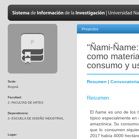
Proyectos
"Ñami-Ñame: 
como materia
consumo y u
Resumen
|
Convocatoria
Sede:
Bogotá
Resumen
Facultad:
2- FACULTAD DE ARTES
El ñame es uno de los t
Dependencia:
típico especialmente en 
2- ESCUELA DE DISEÑO INDUSTRIAL
amazónica. Su consumo e
que lo consumen siquie
Lugar:
2017 había 4000 hectár