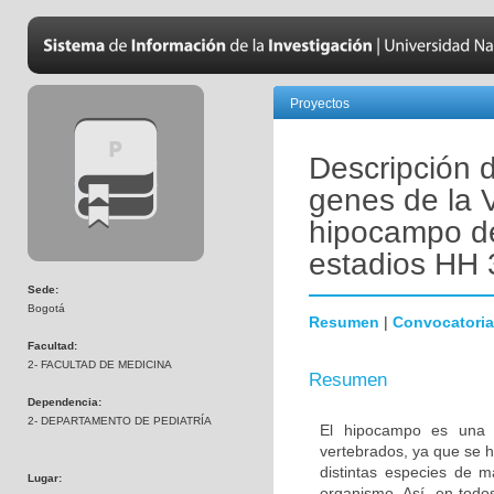
Proyectos
Descripción 
genes de la V
hipocampo de 
estadios HH 
Sede:
Bogotá
Resumen
|
Convocatoria
Facultad:
2- FACULTAD DE MEDICINA
Resumen
Dependencia:
2- DEPARTAMENTO DE PEDIATRÍA
El hipocampo es una es
vertebrados, ya que se h
distintas especies de m
Lugar:
organismo. Así, en todo