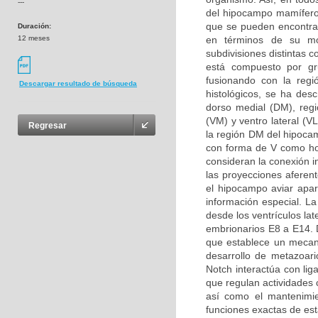
---
del hipocampo mamífero
que se pueden encontrar
Duración:
12 meses
en términos de su mor
subdivisiones distintas 
está compuesto por g
fusionando con la regi
Descargar resultado de búsqueda
histológicos, se ha desc
dorso medial (DM), regió
(VM) y ventro lateral (V
Regresar
la región DM del hipoca
con forma de V como ho
consideran la conexión i
las proyecciones aferen
el hipocampo aviar apa
información especial. L
desde los ventrículos la
embrionarios E8 a E14. D
que establece un mecani
desarrollo de metazoari
Notch interactúa con li
que regulan actividades c
así como el mantenimie
funciones exactas de est