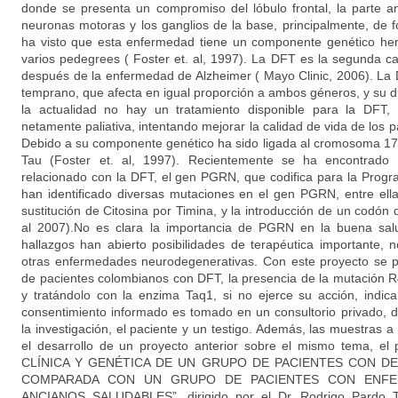
donde se presenta un compromiso del lóbulo frontal, la parte ant
neuronas motoras y los ganglios de la base, principalmente, de 
ha visto que esta enfermedad tiene un componente genético her
varios pedegrees ( Foster et. al, 1997). La DFT es la segunda
después de la enfermedad de Alzheimer ( Mayo Clinic, 2006). La
temprano, que afecta en igual proporción a ambos géneros, y su 
la actualidad no hay un tratamiento disponible para la DFT, 
netamente paliativa, intentando mejorar la calidad de vida de los p
Debido a su componente genético ha sido ligada al cromosoma 17,
Tau (Foster et. al, 1997). Recientemente se ha encontrad
relacionado con la DFT, el gen PGRN, que codifica para la Progra
han identificado diversas mutaciones en el gen PGRN, entre el
sustitución de Citosina por Timina, y la introducción de un codón
al 2007).No es clara la importancia de PGRN en la buena salu
hallazgos han abierto posibilidades de terapéutica importante, 
otras enfermedades neurodegenerativas. Con este proyecto se p
de pacientes colombianos con DFT, la presencia de la mutación R
y tratándolo con la enzima Taq1, si no ejerce su acción, indic
consentimiento informado es tomado en un consultorio privado, d
la investigación, el paciente y un testigo. Además, las muestras 
el desarrollo de un proyecto anterior sobre el mismo tema, 
CLÍNICA Y GENÉTICA DE UN GRUPO DE PACIENTES CON 
COMPARADA CON UN GRUPO DE PACIENTES CON ENFE
ANCIANOS SALUDABLES”, dirigido por el Dr. Rodrigo Pardo Tu