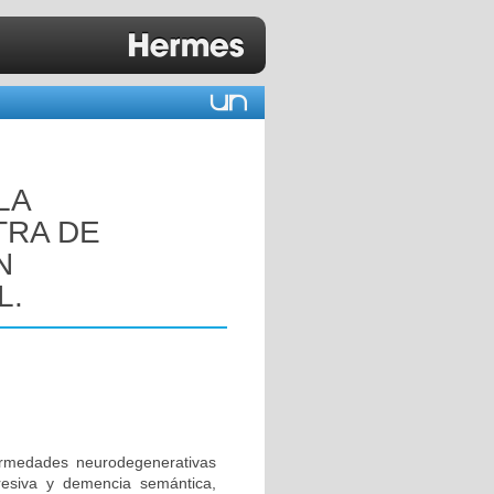
LA
TRA DE
N
L.
rmedades neurodegenerativas
resiva y demencia semántica,