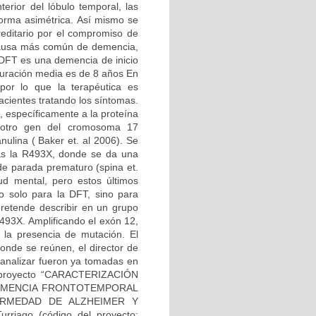
erior del lóbulo temporal, las
forma asimétrica. Así mismo se
editario por el compromiso de
 causa más común de demencia,
 DFT es una demencia de inicio
duración media es de 8 años En
por lo que la terapéutica es
acientes tratando los síntomas.
 específicamente a la proteína
o otro gen del cromosoma 17
nulina ( Baker et. al 2006). Se
las la R493X, donde se da una
 de parada prematuro (spina et.
d mental, pero estos últimos
no solo para la DFT, sino para
retende describir en un grupo
493X. Amplificando el exón 12,
a la presencia de mutación. El
onde se reúnen, el director de
a analizar fueron ya tomadas en
el proyecto “CARACTERIZACIÓN
DEMENCIA FRONTOTEMPORAL
RMEDAD DE ALZHEIMER Y
rriago (código del proyecto: