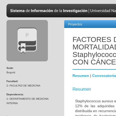
Proyectos
FACTORES 
MORTALIDA
Staphylococ
CON CÁNC
Sede:
Bogotá
Resumen
|
Convocatoria
Facultad:
2- FACULTAD DE MEDICINA
Resumen
Dependencia:
2- DEPARTAMENTO DE MEDICINA
Staphylococcus aureus e
INTERNA
12% de las adquiridas
distribuida en recurrenc
incidencia de bacterie