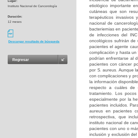
Lugar:
etiológico importante e
Instituto Nacional de Cancerología
cutáneas que son resu
Duración:
terapéuticos invasivos 
12 meses
nacional de cancerologí
bacteriemias en pacient
de infecciones del IN
oncológicos sufrirán de
Descargar resultado de búsqueda
pacientes el agente caus
complicación y hasta un 
podrían enfrentarse al 
Regresar
pacientes con cáncer po
por S. aureus. Aunque la
con complicaciones y pro
la información disponib
respecto a cuáles de e
tratamiento. Los pocos
especialmente por la he
pacientes incluidos. Par
aureus en pacientes co
retrospectiva, que incl
instituto nacional de ca
pacientes con uno o más
inclusión y exclusión del