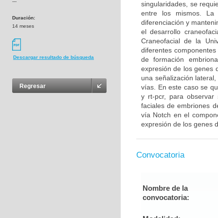
---
singularidades, se requ
entre los mismos. La 
Duración:
diferenciación y manteni
14 meses
el desarrollo craneofac
Craneofacial de la Uni
diferentes componentes 
Descargar resultado de búsqueda
de formación embrionar
expresión de los genes d
una señalización lateral
Regresar
vías. En este caso se qu
y rt-pcr, para observa
faciales de embriones d
vía Notch en el componen
expresión de los genes d
Convocatoria
Nombre de la
convocatoria: