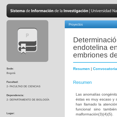
Proyectos
Determinació
endotelina en
embriones de
Resumen
|
Convocatoria
Sede:
Bogotá
Resumen
Facultad:
2- FACULTAD DE CIENCIAS
Las anomalías congénita
Dependencia:
éstas es muy escaso y s
2- DEPARTAMENTO DE BIOLOGÍA
han llamado la atenció
funcional sino tambié
Lugar:
malformación(3)(4)(5