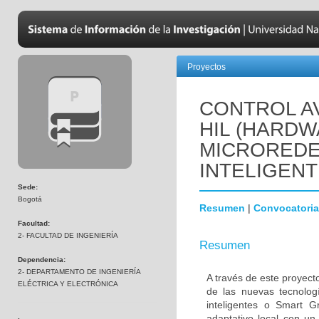
Proyectos
CONTROL A
HIL (HARDW
MICROREDE
INTELIGENT
Sede:
Bogotá
Resumen
|
Convocatoria
Facultad:
2- FACULTAD DE INGENIERÍA
Resumen
Dependencia:
2- DEPARTAMENTO DE INGENIERÍA
A través de este proyec
ELÉCTRICA Y ELECTRÓNICA
de las nuevas tecnologí
inteligentes o Smart G
adaptativo local con un