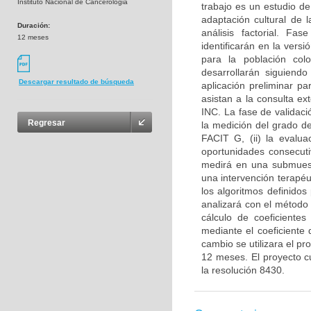
Instituto Nacional de Cancerologia
trabajo es un estudio de
adaptación cultural de 
Duración:
análisis factorial. Fa
12 meses
identificarán en la ver
para la población col
desarrollarán siguiend
Descargar resultado de búsqueda
aplicación preliminar p
asistan a la consulta ex
INC. La fase de validac
Regresar
la medición del grado d
FACIT G, (ii) la evalua
oportunidades consecuti
medirá en una submuest
una intervención terapéu
los algoritmos definido
analizará con el método 
cálculo de coeficientes
mediante el coeficiente 
cambio se utilizara el p
12 meses. El proyecto c
la resolución 8430.