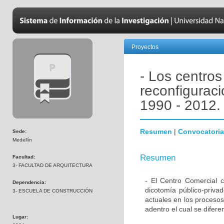
Proyectos
- Los centros
reconfigurac
1990 - 2012.
Resumen
|
Convocatoria
Sede:
Medellín
Resumen
Facultad:
3- FACULTAD DE ARQUITECTURA
- El Centro Comercial 
Dependencia:
dicotomía público-privad
3- ESCUELA DE CONSTRUCCIÓN
actuales en los procesos
adentro el cual se diferen
Lugar: