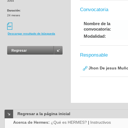
3064
Convocatoria
Duración:
24 meses
Nombre de la
convocatoria:
Descargar resultado de búsqueda
Modalidad:
Regresar
Responsable
Jhon De jesus Muño
Regresar a la página inicial
Acerca de Hermes:
¿Qué es HERMES?
|
Instructivos