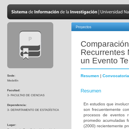
Proyectos
Comparación
Recurrentes 
un Evento Te
Resumen
|
Convocatoria
Sede:
Medellín
Resumen
Facultad:
3- FACULTAD DE CIENCIAS
En estudios que involuc
Dependencia:
son frecuentemente cond
3- DEPARTAMENTO DE ESTADÍSTICA
procesos de eventos r
promedio acumuladas fo
Lugar:
(2000) recientemente pr