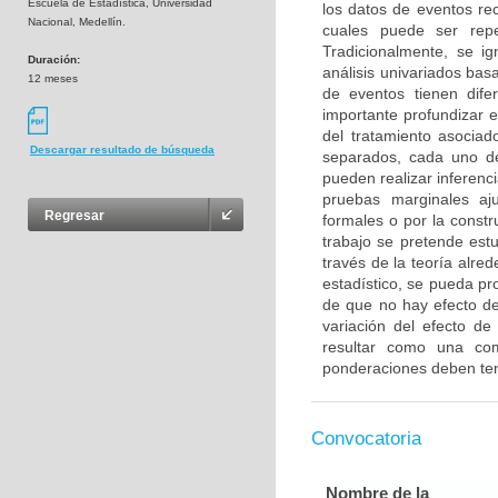
Escuela de Estadística, Universidad
los datos de eventos re
Nacional, Medellín.
cuales puede ser rep
Tradicionalmente, se ig
Duración:
análisis univariados ba
12 meses
de eventos tienen dife
importante profundizar e
del tratamiento asociad
Descargar resultado de búsqueda
separados, cada uno de
pueden realizar inferenc
pruebas marginales aju
Regresar
formales o por la const
trabajo se pretende estu
través de la teoría alr
estadístico, se pueda pr
de que no hay efecto de
variación del efecto de
resultar como una com
ponderaciones deben tene
Convocatoria
Nombre de la