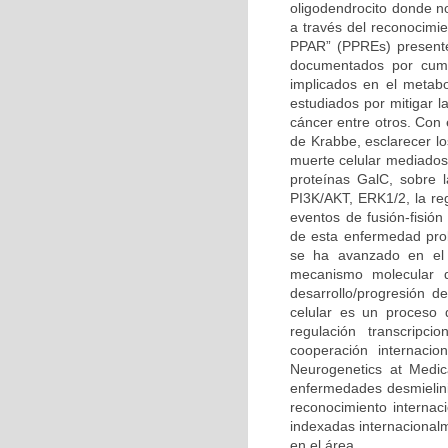
oligodendrocito donde n
a través del reconocimi
PPAR” (PPREs) presente
documentados por cump
implicados en el metabo
estudiados por mitigar l
cáncer entre otros. Con
de Krabbe, esclarecer l
muerte celular mediados 
proteínas GalC, sobre l
PI3K/AKT, ERK1/2, la reg
eventos de fusión-fisión
de esta enfermedad prob
se ha avanzado en el 
mecanismo molecular q
desarrollo/progresión 
celular es un proceso 
regulación transcripc
cooperación internacio
Neurogenetics at Medic
enfermedades desmielini
reconocimiento internaci
indexadas internacional
en el área.