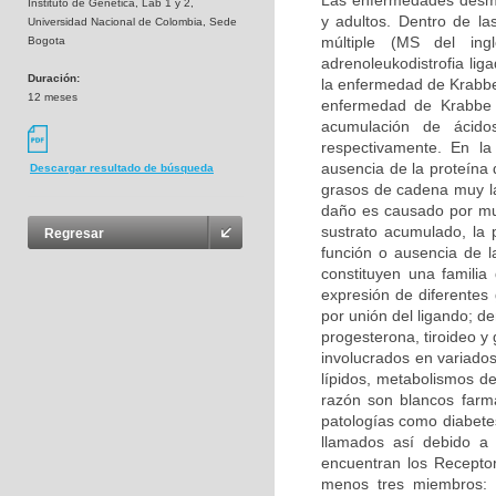
Las enfermedades desmie
Instituto de Genetica, Lab 1 y 2,
y adultos. Dentro de la
Universidad Nacional de Colombia, Sede
múltiple (MS del inglé
Bogota
adrenoleukodistrofia li
Duración:
la enfermedad de Krabbe 
12 meses
enfermedad de Krabbe s
acumulación de ácidos
respectivamente. En la
ausencia de la proteína 
Descargar resultado de búsqueda
grasos de cadena muy la
daño es causado por mu
sustrato acumulado, la 
Regresar
función o ausencia de 
constituyen una familia
expresión de diferentes
por unión del ligando; d
progesterona, tiroideo y
involucrados en variados
lípidos, metabolismos de
razón son blancos farma
patologías como diabetes
llamados así debido a 
encuentran los Receptor
menos tres miembros: 