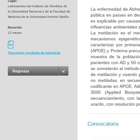
Lugar:
Laboratorios del Instituto de Genética de
La enfermedad de Alzhei
la Universidad Nacional y de la Facultad de
pública en países en de
Medicina de la Universidad Antonio Nariño.
es explicable por causa
influencias ambientales
Duración:
La metilación es el me
12 meses
mecanismos epigenétic
caracterizar por primer
(APOE) y Proteína precu
Descargar resultado de búsqueda
muestra de la poblaci
pacientes con AD y 50 c
se someterán al método 
Regresar
de metilación y usando p
no metiladas, en secu
codificante en APOE. Ad
3500 (Applied Biosys
secuenciamiento, con la
uracilo, con resolución p
Convocatoria