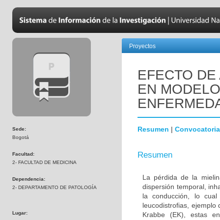
Proyectos
EFECTO DE 
EN MODELOS
ENFERMEDA
Resumen
|
Convocatoria
Sede:
Bogotá
Resumen
Facultad:
2- FACULTAD DE MEDICINA
La pérdida de la mielin
Dependencia:
dispersión temporal, inh
2- DEPARTAMENTO DE PATOLOGÍA
la conducción, lo cua
leucodistrofias, ejemplo
Lugar:
Krabbe (EK), estas en