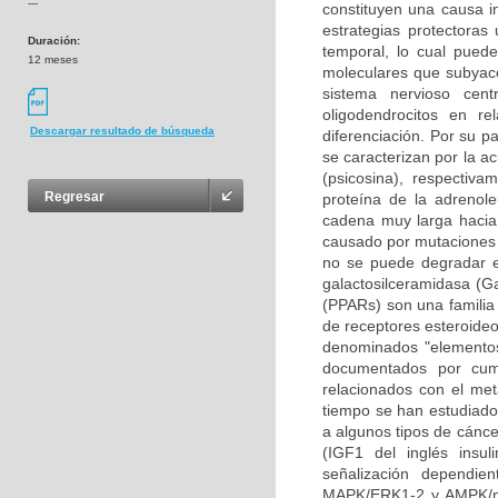
---
constituyen una causa i
estrategias protectoras
Duración:
temporal, lo cual pued
12 meses
moleculares que subyace
sistema nervioso cen
oligodendrocitos en re
Descargar resultado de búsqueda
diferenciación. Por su p
se caracterizan por la a
(psicosina), respectiv
Regresar
proteína de la adrenole
cadena muy larga hacia 
causado por mutaciones 
no se puede degradar en
galactosilceramidasa (Ga
(PPARs) son una familia 
de receptores esteroideo
denominados "elementos
documentados por cump
relacionados con el met
tiempo se han estudiado 
a algunos tipos de cáncer
(IGF1 del inglés insul
señalización dependie
MAPK/ERK1-2 y AMPK/mT