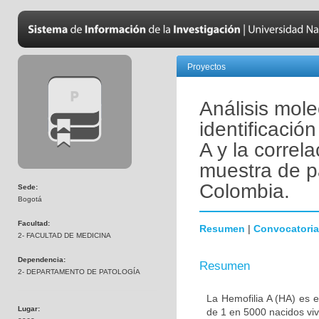
Proyectos
Análisis mole
identificació
A y la correl
muestra de p
Colombia.
Sede:
Bogotá
Facultad:
Resumen
|
Convocatoria
2- FACULTAD DE MEDICINA
Dependencia:
Resumen
2- DEPARTAMENTO DE PATOLOGÍA
La Hemofilia A (HA) es e
Lugar:
de 1 en 5000 nacidos vi