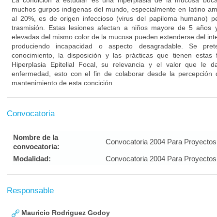
La condición a estudiar es una hiperplasia de la mucosa buc
muchos gurpos indigenas del mundo, especialmente en latino ame
al 20%, es de origen infeccioso (virus del papiloma humano) 
trasmisión. Estas lesiones afectan a niños mayore de 5 años 
elevadas del mismo color de la mucosa pueden extenderse del inter
produciendo incapacidad o aspecto desagradable. Se pret
conocimiento, la disposición y las prácticas que tienen estas 
Hiperplasia Epitelial Focal, su relevancia y el valor que le
enfermedad, esto con el fin de colaborar desde la percepción d
mantenimiento de esta concición.
Convocatoria
Nombre de la
Convocatoria 2004 Para Proyectos 
convocatoria:
Modalidad:
Convocatoria 2004 Para Proyectos 
Responsable
Mauricio Rodriguez Godoy