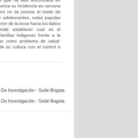
al que ha sido encontrada en
rica su incidencia es cercana
pero no se conoce el modo de
y adolescentes, estas papulas
ior de la boca hacía los labios
ende establecer cual es el
familias indigenas frente a la
 dan como problema de salud-
e su cultura con el control o
De Investigación - Sede Bogota
De Investigación - Sede Bogota