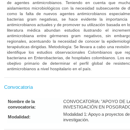
de agentes antimicrobianos. Teniendo en cuenta que muc
aislamientos microbiológicos con la necesidad subsecuente de d
como la falta de nuevos agentes antimicrobianos especialme
bacterias gram negativas, se hace evidente la importancia
antimicrobianos actuales y de promover su utilización basada en los
literatura médica abundan estudios ilustrando el incremen
antimicrobiana entre gérmenes gram negativos, sin embargo 
regionales, acentuando la necesidad de conocer la epidemiologí
terapéuticas dirigidas. Metodologìa: Se llevara a cabo una revisiòn 
identifique los estudios observacionales Colombianos que rep
bacteriana en Enterobacterias, de hospitales colombianos. Los es
obejtivo primario de determinar el perfil global de resisten
antimicrobianos a nivel hospitalario en el país.
Convocatoria
Nombre de la
CONVOCATORIA: "APOYO DE LA 
convocatoria:
INVESTIGACIÓN EN POSGRADO
Modalidad 1: Apoyo a proyectos de 
Modalidad:
investigación.