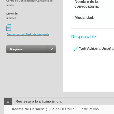
Centro de Convenciones Cartagena de
Nombre de la
Indias
convocatoria:
Duración:
Modalidad:
6 meses
Descargar resultado de búsqueda
Responsable
Yadi Adriana Umaña
Regresar
Regresar a la página inicial
Acerca de Hermes:
¿Qué es HERMES?
|
Instructivos