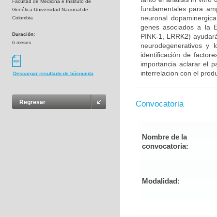
Facultad de Medicina e Instituto de
fundamentales para ampl
Genética-Universidad Nacional de
neuronal dopaminergica 
Colombia
genes asociados a la E
Duración:
PINK-1, LRRK2) ayudará
6 meses
neurodegenerativos y l
identificación de factor
importancia aclarar el p
interrelacion con el prod
Descargar resultado de búsqueda
Regresar
Convocatoria
Nombre de la
convocatoria:
Modalidad: