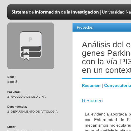
Proyectos
Análisis del 
genes Parkin
con la vía PI
en un contex
Sede:
Bogotá
Resumen
|
Convocatoria
Facultad:
2- FACULTAD DE MEDICINA
Resumen
Dependencia:
2- DEPARTAMENTO DE PATOLOGÍA
La evidencia aportada p
con Enfermedad de Par
mecanismos moleculares 
Lugar:
tanto el análisis in vitr