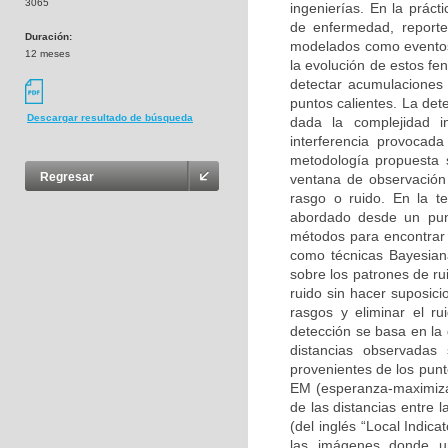
3065
ingenierías. En la prác
de enfermedad, reporte
Duración:
modelados como eventos 
12 meses
la evolución de estos f
detectar acumulaciones
puntos calientes. La det
Descargar resultado de búsqueda
dada la complejidad 
interferencia provocada
metodología propuesta s
Regresar
ventana de observación 
rasgo o ruido. En la t
abordado desde un punt
métodos para encontrar l
como técnicas Bayesiana
sobre los patrones de ru
ruido sin hacer suposic
rasgos y eliminar el ru
detección se basa en la
distancias observadas
provenientes de los punt
EM (esperanza-maximizaci
de las distancias entre
(del inglés “Local Indica
las imágenes donde u