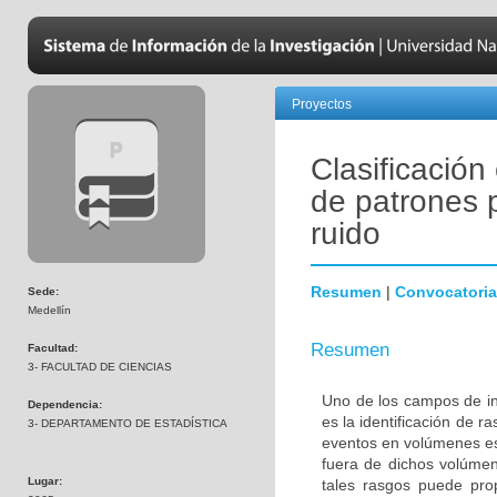
Proyectos
Clasificación
de patrones 
ruido
Resumen
|
Convocatoria
Sede:
Medellín
Resumen
Facultad:
3- FACULTAD DE CIENCIAS
Uno de los campos de in
Dependencia:
es la identificación de 
3- DEPARTAMENTO DE ESTADÍSTICA
eventos en volúmenes es
fuera de dichos volúmen
Lugar:
tales rasgos puede pro