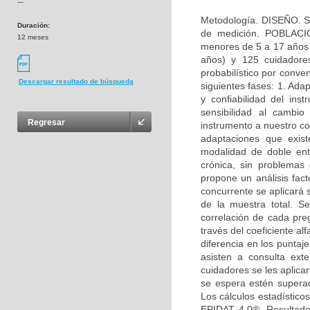
---
Metodología. DISEÑO. Se
Duración:
de medición. POBLACIÓ
12 meses
menores de 5 a 17 años y
años) y 125 cuidador
probabilístico por conv
Descargar resultado de búsqueda
siguientes fases: 1. Adap
y confiabilidad del ins
sensibilidad al cambio
Regresar
instrumento a nuestro co
adaptaciones que exis
modalidad de doble ent
crónica, sin problemas
propone un análisis facto
concurrente se aplicará
de la muestra total. S
correlación de cada pre
través del coeficiente al
diferencia en los punta
asisten a consulta ex
cuidadores se les aplic
se espera estén superad
Los cálculos estadístico
EPIDAT 4.0®. Resultado