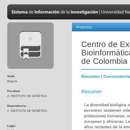
Proyectos
Centro de Ex
Bioinformátic
de Colombia
Resumen
|
Convocatoria
Sede:
Bogotá
Resumen
Facultad:
2- INSTITUTO DE GENÉTICA
La diversidad biológica 
Dependencia:
terrestres sostienen mi
2- INSTITUTO DE GENÉTICA
poblaciones humanas, ori
europeas y africanas. La
Lugar:
años recientes de la em