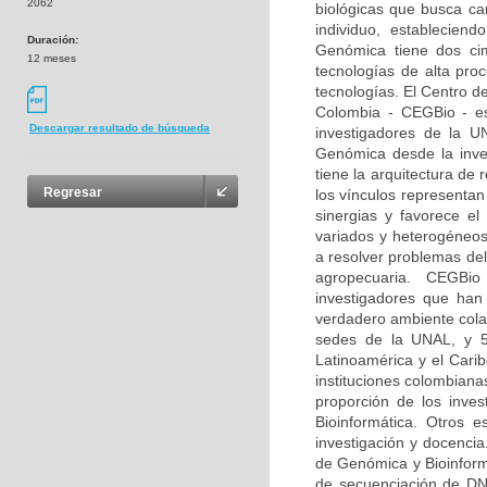
2062
biológicas que busca car
individuo, estableciend
Duración:
Genómica tiene dos ci
12 meses
tecnologías de alta pro
tecnologías. El Centro d
Colombia - CEGBio - es 
Descargar resultado de búsqueda
investigadores de la U
Genómica desde la inves
tiene la arquitectura de
Regresar
los vínculos representan
sinergias y favorece e
variados y heterogéneos
a resolver problemas del
agropecuaria. CEGBio 
investigadores que ha
verdadero ambiente cola
sedes de la UNAL, y 53
Latinoamérica y el Cari
instituciones colombiana
proporción de los inve
Bioinformática. Otros 
investigación y docencia
de Genómica y Bioinform
de secuenciación de DNA