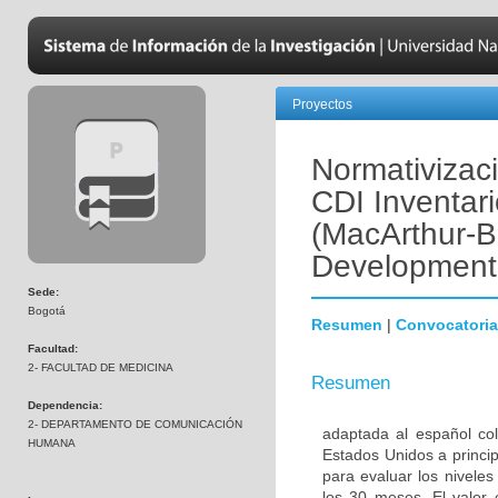
Proyectos
Normativizac
CDI Inventari
(MacArthur-
Development 
Sede:
Bogotá
Resumen
|
Convocatoria
Facultad:
2- FACULTAD DE MEDICINA
Resumen
Dependencia:
2- DEPARTAMENTO DE COMUNICACIÓN
adaptada al español co
HUMANA
Estados Unidos a princip
para evaluar los nivele
los 30 meses. El valor 