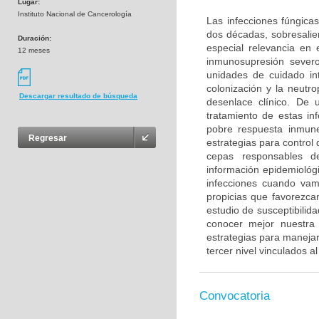
Lugar:
Instituto Nacional de Cancerología
Las infecciones fúngica
dos décadas, sobresalie
Duración:
especial relevancia en
12 meses
inmunosupresión sever
unidades de cuidado in
colonización y la neutr
Descargar resultado de búsqueda
desenlace clínico. De 
tratamiento de estas in
pobre respuesta inmune
Regresar
estrategias para control 
cepas responsables de
información epidemiológ
infecciones cuando vam
propicias que favorezcan
estudio de susceptibilid
conocer mejor nuestra s
estrategias para manejar
tercer nivel vinculados a
Convocatoria