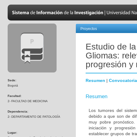
Proyectos
Estudio de l
Gliomas: rele
progresión y 
Resumen
|
Convocatoria
Sede:
Bogotá
Resumen
Facultad:
2- FACULTAD DE MEDICINA
Los tumores del sistem
Dependencia:
debido a que son de difí
2- DEPARTAMENTO DE PATOLOGÍA
muy pobre pronóstico. 
iniciación y progresió
Lugar:
establecer grupos de tra