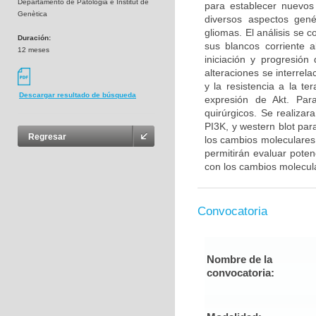
Departamento de Patologia e Institut de
para establecer nuevos
Genètica
diversos aspectos gené
gliomas. El análisis se 
Duración:
sus blancos corriente 
12 meses
iniciación y progresió
alteraciones se interrel
y la resistencia a la t
Descargar resultado de búsqueda
expresión de Akt. Para
quirúrgicos. Se realiza
PI3K, y western blot par
Regresar
los cambios moleculares 
permitirán evaluar poten
con los cambios molecul
Convocatoria
Nombre de la
convocatoria: