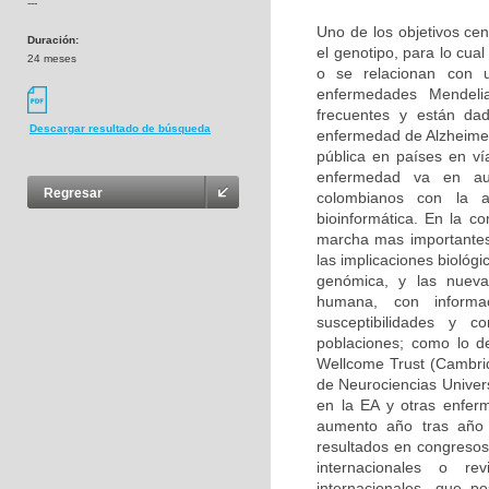
---
Uno de los objetivos cen
Duración:
el genotipo, para lo cu
24 meses
o se relacionan con u
enfermedades Mendeli
frecuentes y están da
Descargar resultado de búsqueda
enfermedad de Alzheimer
pública en países en ví
enfermedad va en aum
Regresar
colombianos con la 
bioinformática. En la c
marcha mas importantes
las implicaciones biológ
genómica, y las nuevas
humana, con informa
susceptibilidades y 
poblaciones; como lo d
Wellcome Trust (Cambri
de Neurociencias Univer
en la EA y otras enfer
aumento año tras año 
resultados en congresos 
internacionales o rev
internacionales, que p