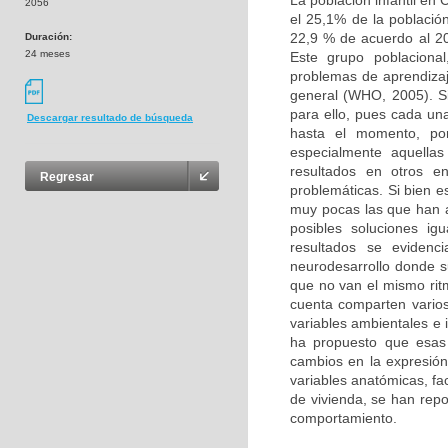
La población infantil en
2056
el 25,1% de la població
22,9 % de acuerdo al 20
Duración:
24 meses
Este grupo poblacional
problemas de aprendizaj
general (WHO, 2005). Si
para ello, pues cada un
Descargar resultado de búsqueda
hasta el momento, por
especialmente aquellas
resultados en otros e
Regresar
problemáticas. Si bien e
muy pocas las que han 
posibles soluciones ig
resultados se evidenc
neurodesarrollo donde s
que no van el mismo ritm
cuenta comparten varios 
variables ambientales e 
ha propuesto que esas
cambios en la expresión 
variables anatómicas, fa
de vivienda, se han rep
comportamiento.