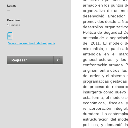
armado en los puntos de 
Lugar:
organizativa de un mod
---
desenvolvió alrededor
Duración:
promovidos desde la Nac
10 meses
desarrollos organizativ
Política de Seguridad D
antesala de la negociaci
del 2011. El modelo d
Descargar resultado de búsqueda
minimalista, o pacifica
entendida en el marc
genoestructuras- y los 
Regresar
confrontación armada. Po
originan, entre otros, l
del orden y el sistema s
programáticas gestadas e
del proceso de reincorpo
insurgente como nuevo ac
esta forma, el modelo s
económicos, fiscales 
reincorporación integr
duradera. Lo contemplado
estructuración del mod
políticos, y demandó 