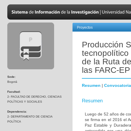
Proyectos
Producción S
tecnopolítico
de la Ruta d
las FARC-EP
Sede:
Bogotá
Resumen
|
Convocatoria
Facultad:
2- FACULTAD DE DERECHO, CIENCIAS
Resumen
POLÍTICAS Y SOCIALES
Dependencia:
Luego de 52 años de con
2- DEPARTAMENTO DE CIENCIA
se firma en el 2016 el A
POLÍTICA
Paz Estable y Duradera
antecedida por una déc