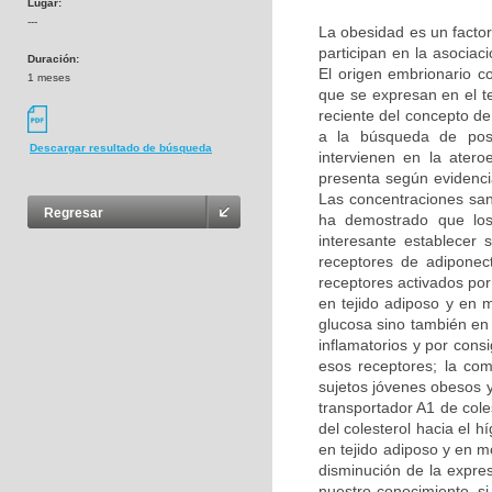
Lugar:
---
La obesidad es un facto
participan en la asocia
Duración:
El origen embrionario c
1 meses
que se expresan en el t
reciente del concepto de
a la búsqueda de posi
Descargar resultado de búsqueda
intervienen en la atero
presenta según evidencia
Las concentraciones sa
Regresar
ha demostrado que los
interesante establecer 
receptores de adiponect
receptores activados por
en tejido adiposo y en m
glucosa sino también en 
inflamatorios y por cons
esos receptores; la com
sujetos jóvenes obesos y
transportador A1 de cole
del colesterol hacia el 
en tejido adiposo y en 
disminución de la expre
nuestro conocimiento, s