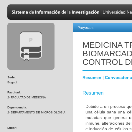
Proyectos
MEDICINA T
BIOMARCAD
CONTROL D
Resumen
|
Convocatoria
Sede:
Bogotá
Resumen
Facultad:
2- FACULTAD DE MEDICINA
Debido a un proceso que
Dependencia:
una célula sana una cél
2- DEPARTAMENTO DE MICROBIOLOGÍA
mutadas que genera una
inmune, alteraciones del 
Lugar:
e inducción de células 