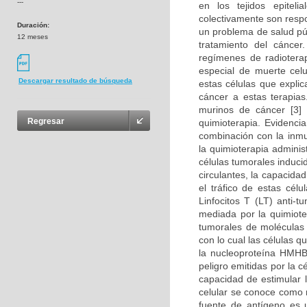
---
en los tejidos epitel
colectivamente son resp
Duración:
un problema de salud púb
12 meses
tratamiento del cánce
regímenes de radioterap
especial de muerte cel
Descargar resultado de búsqueda
estas células que expli
cáncer a estas terapia
murinos de cáncer [3]
Regresar
quimioterapia. Evidenci
combinación con la inmu
la quimioterapia adminis
células tumorales induci
circulantes, la capacida
el tráfico de estas cél
Linfocitos T (LT) anti-
mediada por la quimioter
tumorales de moléculas 
con lo cual las células q
la nucleoproteína HMHB
peligro emitidas por la 
capacidad de estimular 
celular se conoce como 
fuente de antígeno es u