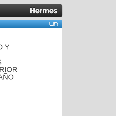
O Y
S
ERIOR
 AÑO