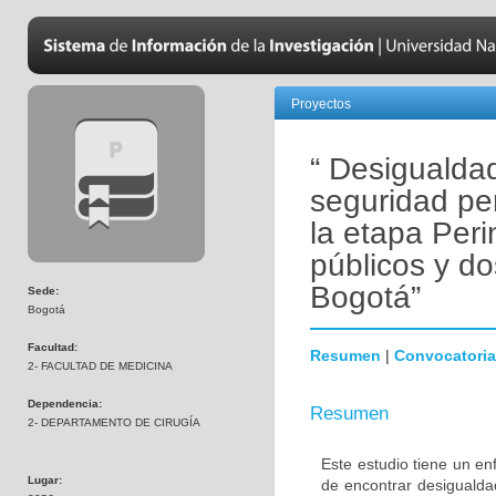
Proyectos
“ Desigualdad
seguridad per
la etapa Peri
públicos y do
Bogotá”
Sede:
Bogotá
Facultad:
Resumen
|
Convocatoria
2- FACULTAD DE MEDICINA
Dependencia:
Resumen
2- DEPARTAMENTO DE CIRUGÍA
Este estudio tiene un en
Lugar:
de encontrar desigualda