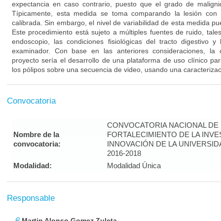
expectancia en caso contrario, puesto que el grado de malign
Típicamente, esta medida se toma comparando la lesión con 
calibrada. Sin embargo, el nivel de variabilidad de esta medida p
Este procedimiento está sujeto a múltiples fuentes de ruido, tales
endoscopio, las condiciones fisiológicas del tracto digestivo 
examinador. Con base en las anteriores consideraciones, la c
proyecto sería el desarrollo de una plataforma de uso clínico pa
los pólipos sobre una secuencia de video, usando una caracteriza
Convocatoria
CONVOCATORIA NACIONAL DE
Nombre de la
FORTALECIMIENTO DE LA INVE
convocatoria:
INNOVACIÓN DE LA UNIVERSI
2016-2018
Modalidad:
Modalidad Única
Responsable
Martin Alonso Gomez Zuleta