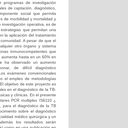
r programas de investigación
les de captación, diagnóstico,
omponente social que permita
es de morbilidad y mortalidad y
e investigación operativa, es de
r estrategias que permitan una
n la aplicación del tratamiento
a comunidad. A pesar de que el
ualquier otro órgano y sistema
sonas inmunocompetentes que
je aumenta hasta en un 60% en
 se ha observado un aumento
nar, de difícil diagnóstico
. Los exámenes convencionales
ario el empleo de metodologías
El objetivo de este proyecto es
les en el diagnóstico de la TB-
ásicas y clínicas. En el presente
ulares PCR multiplex IS6110 ¿
para el diagnóstico de la TB
nocimiento sobre el diagnóstico
cialidad médico quirúrgica y un
 Además los resultados serán
sí como en una publicación en