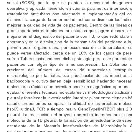
social (SGSS), por lo que se plantea la necesidad de genera
operativa y aplicada, teniendo en cuenta parámetros internaciona
tratamiento antituberculoso adecuado e implementación del c
disminuir la carga de la enfermedad, así como disminuir los índic
mejorar la calidad de vida de los pacientes. Dentro de las líneas d
gran importancia el implementar estudios que logren desarrolla
mejoría en el diagnóstico del paciente con TB, lo que redundará e
oportuno y en la disminución de la transmisión del patógeno a l
pulmón es el órgano diana por excelencia de la tuberculosis, c
puede verse afectado, cerca de un 10% de los casos de per
sufren Tuberculosis padecen dicha patología pero este porcenta
pacientes con algún tipo de inmunosupresión. En Colombia
creciente del número de casos de tuberculosis extrapulmo
microbiológico por la naturaleza paucibacilar de las muestras
baciloscopia y cultivo tienen baja sensibilidad haciendo neces
moleculares rápidas que permitan hacer un diagnóstico oportuno. 
evaluar diferentes técnicas moleculares vs metodologías tradiciona
pleural y fortalecer la investigación interdisciplinar entre ciencias b
estudio proponemos comparar la utilidad de las pruebas molec
hsp65 ¿ dnaJ, PCR a tiempo real y GenoType®MTBDR plus 2.0, 
pleural. La realización del proyecto permitirá incrementar el co
molecular de la TB pleural, la formación de un estudiante de espe
estudiante de la Maestría interfacultades de Microbiología.
divulgados en reuniones académicas y congresos relacionados, a