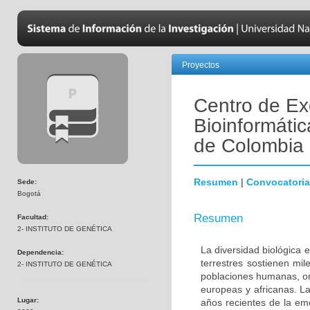
Proyectos
Centro de Ex
Bioinformátic
de Colombia
Resumen
|
Convocatoria
Sede:
Bogotá
Resumen
Facultad:
2- INSTITUTO DE GENÉTICA
La diversidad biológica 
Dependencia:
terrestres sostienen mi
2- INSTITUTO DE GENÉTICA
poblaciones humanas, ori
europeas y africanas. La
Lugar:
años recientes de la em