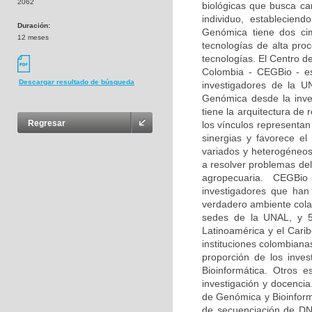
2062
biológicas que busca car
individuo, estableciend
Duración:
Genómica tiene dos ci
12 meses
tecnologías de alta pro
tecnologías. El Centro d
Colombia - CEGBio - es 
Descargar resultado de búsqueda
investigadores de la U
Genómica desde la inves
tiene la arquitectura de
Regresar
los vínculos representan
sinergias y favorece e
variados y heterogéneos
a resolver problemas del
agropecuaria. CEGBio 
investigadores que ha
verdadero ambiente cola
sedes de la UNAL, y 53
Latinoamérica y el Cari
instituciones colombiana
proporción de los inve
Bioinformática. Otros 
investigación y docencia
de Genómica y Bioinform
de secuenciación de DNA