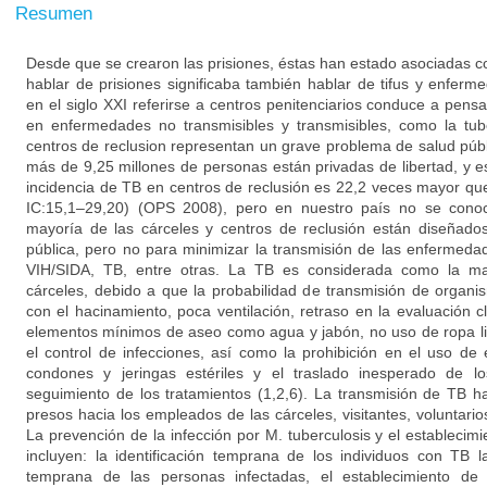
Resumen
Desde que se crearon las prisiones, éstas han estado asociadas c
hablar de prisiones significaba también hablar de tifus y enfer
en el siglo XXI referirse a centros penitenciarios conduce a pensa
en enfermedades no transmisibles y transmisibles, como la tube
centros de reclusion representan un grave problema de salud púb
más de 9,25 millones de personas están privadas de libertad, y
incidencia de TB en centros de reclusión es 22,2 veces mayor qu
IC:15,1–29,20) (OPS 2008), pero en nuestro país no se conoc
mayoría de las cárceles y centros de reclusión están diseñado
pública, pero no para minimizar la transmisión de las enfermedad
VIH/SIDA, TB, entre otras. La TB es considerada como la m
cárceles, debido a que la probabilidad de transmisión de organ
con el hacinamiento, poca ventilación, retraso en la evaluación c
elementos mínimos de aseo como agua y jabón, no uso de ropa limp
el control de infecciones, así como la prohibición en el uso d
condones y jeringas estériles y el traslado inesperado de los
seguimiento de los tratamientos (1,2,6). La transmisión de TB 
presos hacia los empleados de las cárceles, visitantes, voluntarios
La prevención de la infección por M. tuberculosis y el establecim
incluyen: la identificación temprana de los individuos con TB la
temprana de las personas infectadas, el establecimiento de 