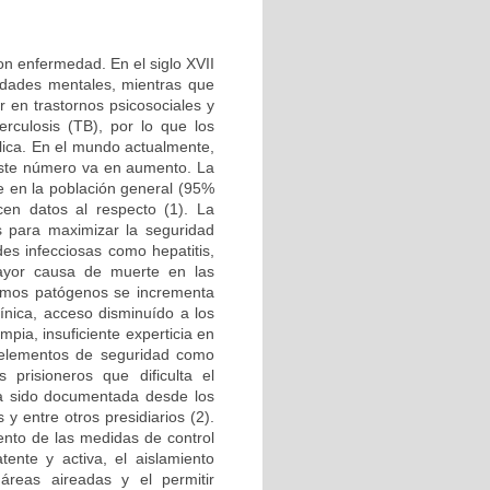
on enfermedad. En el siglo XVII
medades mentales, mientras que
r en trastornos psicosociales y
rculosis (TB), por lo que los
lica. En el mundo actualmente,
 este número va en aumento. La
e en la población general (95%
en datos al respecto (1). La
s para maximizar la seguridad
es infecciosas como hepatitis,
ayor causa de muerte en las
ismos patógenos se incrementa
línica, acceso disminuído a los
ia, insuficiente experticia en
e elementos de seguridad como
 prisioneros que dificulta el
ha sido documentada desde los
 y entre otros presidiarios (2).
iento de las medidas de control
tente y activa, el aislamiento
áreas aireadas y el permitir