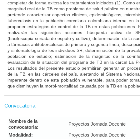
completar de forma exitosa los tratamientos iniciados (1). Como 
magnitud real de la TB como problema de salud pública en nuestra
pretende caracterizar aspectos clínicos, epidemiológicos, microb
tuberculosis en la población carcelaria colombiana interna en l
proponer estrategias de control de la TB en estas poblaciones. P
realizarán las siguientes acciones: búsqueda activa de SR;
(baciloscopia seriada de esputo y cultivo); determinación de la sus
a fármacos antituberculosos de primera y segunda línea; descripci
y sintomatología de los individuos SR; determinación de la prevale
población de estudio; estimación de la magnitud de la co-infe
evaluación de la situación del programa de TB en la cárcel La P
Los resultados del presente estudio permitirán generar un proce
de la TB, en las cárceles del país, alertando al Sistema Naciona
imperante dentro de esta población vulnerable, para poder toma
que disminuyan la morbi-mortalidad causada por la TB en la poblaci
Convocatoria
Nombre de la
Proyectos Jornada Docente
convocatoria:
Modalidad:
Proyectos Jornada Docente