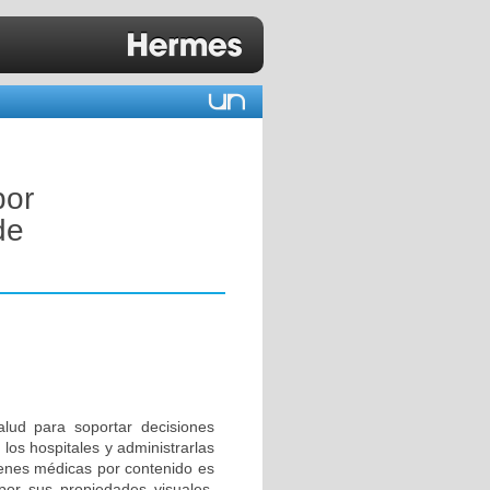
por
de
alud para soportar decisiones
os hospitales y administrarlas
genes médicas por contenido es
por sus propiedades visuales,