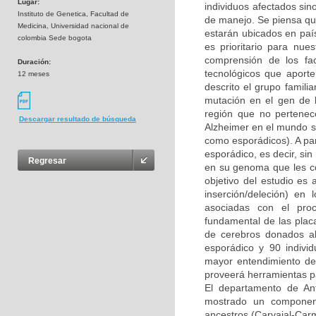
Lugar:
individuos afectados sino
Instituto de Genetica, Facultad de
de manejo. Se piensa qu
Medicina, Universidad nacional de
estarán ubicados en paí
colombia Sede bogota
es prioritario para nue
comprensión de los fa
Duración:
tecnológicos que aporte
12 meses
descrito el grupo fami
mutación en el gen de 
región que no pertenec
Descargar resultado de búsqueda
Alzheimer en el mundo so
como esporádicos). A par
esporádico, es decir, si
Regresar
en su genoma que les con
objetivo del estudio es
inserción/deleción) e
asociadas con el proc
fundamental de las plac
de cerebros donados a
esporádico y 90 individ
mayor entendimiento de
proveerá herramientas p
El departamento de Ant
mostrado un component
ancestros (Carvajal-Car