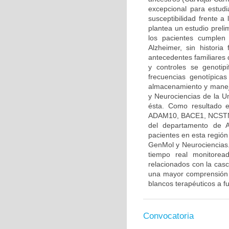
excepcional para estudi
susceptibilidad frente 
plantea un estudio prelim
los pacientes cumplen
Alzheimer, sin histori
antecedentes familiares 
y controles se genotip
frecuencias genotípica
almacenamiento y manejo
y Neurociencias de la Un
ésta. Como resultado e
ADAM10, BACE1, NCSTN y
del departamento de An
pacientes en esta regió
GenMol y Neurociencias.
tiempo real monitore
relacionados con la casc
una mayor comprensión d
blancos terapéuticos a fu
Convocatoria