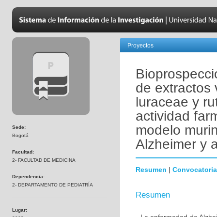
Proyectos
Bioprospecció
de extractos 
luraceae y r
actividad fa
modelo muri
Sede:
Bogotá
Alzheimer y 
Facultad:
2- FACULTAD DE MEDICINA
Resumen
|
Convocatoria
Dependencia:
2- DEPARTAMENTO DE PEDIATRÍA
Resumen
Lugar: