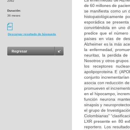
La enfermedad de Alzhe
2062
de 60 millones de pacien
se manifiesta como un d
Duración:
36 meses
histopatológicamente po
esporádica se presenta
convirtiéndola en uno 
predice que el número 
Descargar resultado de búsqueda
países en vías de des
Alzheimer es la más ace
la enfermedad, promueve
Regresar
neuritas, la perdida de
Nosotros y otros grupos
los receptores nuclea
apolipoproteina E (APO
conjunto incrementarían 
asocia con reducción de 
promueven el incremento 
en el hipocampo, increme
función neurona manten
sinapsis y neuroprotecto
el grupo de Investigació
Colombianas” “clasificac
LXR presente en 80 ext
reportero. Los resultad