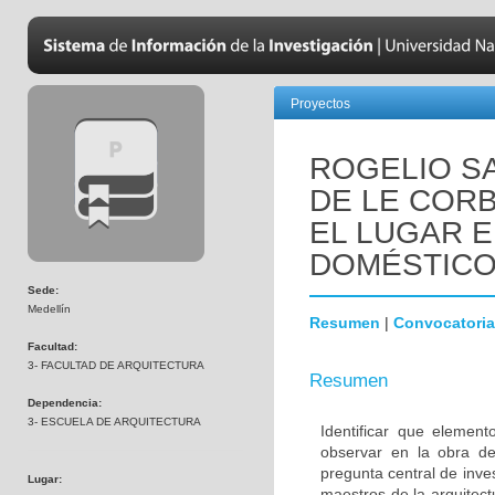
Proyectos
ROGELIO S
DE LE CORB
EL LUGAR 
DOMÉSTICO
Sede:
Medellín
Resumen
|
Convocatoria
Facultad:
3- FACULTAD DE ARQUITECTURA
Resumen
Dependencia:
3- ESCUELA DE ARQUITECTURA
Identificar que elemen
observar en la obra d
pregunta central de inve
Lugar:
maestros de la arquitec